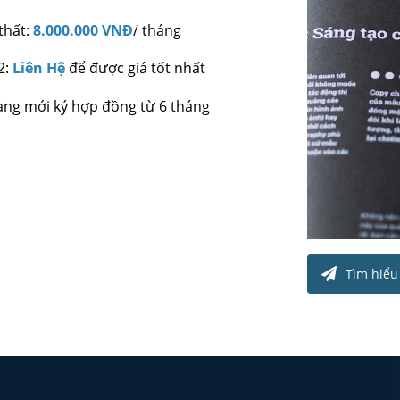
thất:
8.000.000 VNĐ
/ tháng
2:
Liên Hệ
để được giá tốt nhất
àng mới ký hợp đồng từ 6 tháng
Tìm hiểu