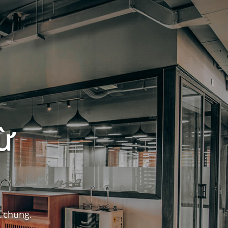
ừ
t chung.