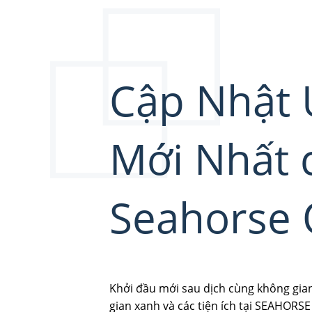
Cập Nhật 
Mới Nhất 
Seahorse 
Khởi đầu mới sau dịch cùng không gian
gian xanh và các tiện ích tại SEAHORSE