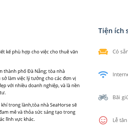
Tiện ích 
Có sẵn
ết kế phù hợp cho việc cho thuê văn
tâm thành phố Đà Nẵng; tòa nhà
Intern
 sở làm việc lý tưởng cho các đơn vị
đẹp với nhiều doanh nghiệp, và là nền
tư.
Bãi gi
 khí trong lành,tòa nhà SeaHorse sẽ
đam mê và thỏa sức sáng tạo trong
ác lĩnh vực khác.
Lễ tân