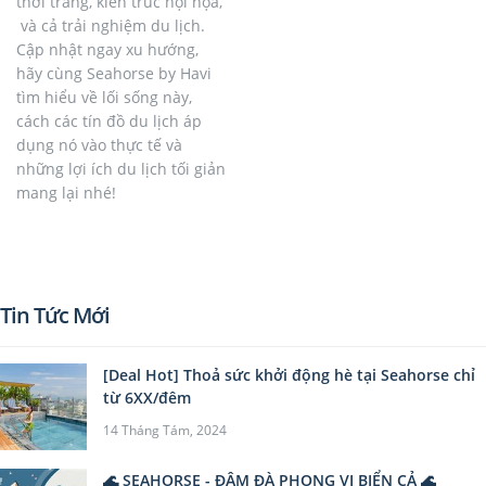
thời trang, kiến trúc hội họa,
và cả trải nghiệm du lịch.
Cập nhật ngay xu hướng,
hãy cùng Seahorse by Havi
tìm hiểu về lối sống này,
cách các tín đồ du lịch áp
dụng nó vào thực tế và
những lợi ích du lịch tối giản
mang lại nhé!
Tin Tức Mới
[Deal Hot] Thoả sức khởi động hè tại Seahorse chỉ
từ 6XX/đêm
14 Tháng Tám, 2024
🌊 SEAHORSE - ĐẬM ĐÀ PHONG VỊ BIỂN CẢ 🌊