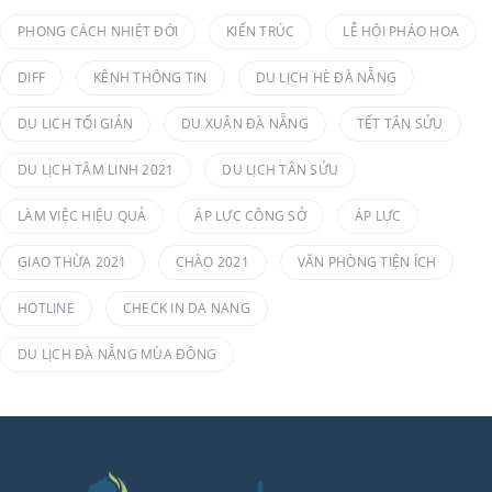
PHONG CÁCH NHIỆT ĐỚI
KIẾN TRÚC
LỄ HỘI PHÁO HOA
DIFF
KÊNH THÔNG TIN
DU LỊCH HÈ ĐÀ NẴNG
DU LỊCH TỐI GIẢN
DU XUÂN ĐÀ NẴNG
TẾT TÂN SỬU
DU LỊCH TÂM LINH 2021
DU LỊCH TÂN SỬU
LÀM VIỆC HIỆU QUẢ
ÁP LỰC CÔNG SỞ
ÁP LỰC
GIAO THỪA 2021
CHÀO 2021
VĂN PHÒNG TIỆN ÍCH
HOTLINE
CHECK IN DA NANG
DU LỊCH ĐÀ NẴNG MÙA ĐÔNG