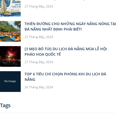
27 Tháng Bảy, 2024
THIÊN ĐƯỜNG CHO NHỮNG NGÀY NẮNG NÓNG TẠI
ĐÀ NẴNG NHẤT ĐỊNH PHẢI BIẾT!
27 Tháng Bảy, 2024
[3 MẸO BỎ TÚI] DU LỊCH ĐÀ NẴNG MÙA LỄ HỘI
PHÁO HOA QUỐC TẾ
27 Tháng Bảy, 2024
TOP 6 TIÊU CHÍ CHỌN PHÒNG KHI DU LỊCH ĐÀ
NẴNG
26 Tháng Bảy, 2024
Tags