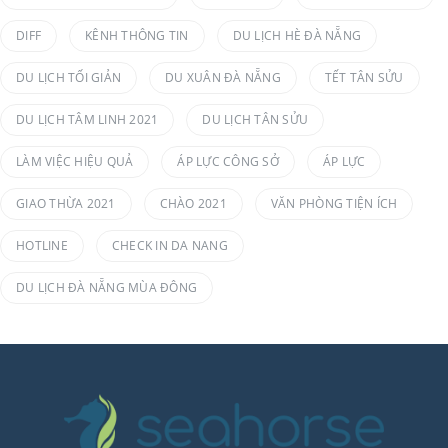
DIFF
KÊNH THÔNG TIN
DU LỊCH HÈ ĐÀ NẴNG
DU LỊCH TỐI GIẢN
DU XUÂN ĐÀ NẴNG
TẾT TÂN SỬU
DU LỊCH TÂM LINH 2021
DU LỊCH TÂN SỬU
LÀM VIỆC HIỆU QUẢ
ÁP LỰC CÔNG SỞ
ÁP LỰC
GIAO THỪA 2021
CHÀO 2021
VĂN PHÒNG TIỆN ÍCH
HOTLINE
CHECK IN DA NANG
DU LỊCH ĐÀ NẴNG MÙA ĐÔNG