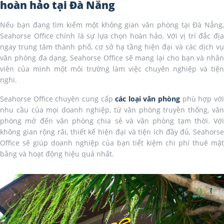
hoàn hảo tại Đà Nẵng
Nếu bạn đang tìm kiếm một không gian văn phòng tại Đà Nẵng,
Seahorse Office chính là sự lựa chọn hoàn hảo. Với vị trí đắc địa
ngay trung tâm thành phố, cơ sở hạ tầng hiện đại và các dịch vụ
văn phòng đa dạng, Seahorse Office sẽ mang lại cho bạn và nhân
viên của mình một môi trường làm việc chuyên nghiệp và tiện
nghi.
Seahorse Office chuyên cung cấp
các loại văn phòng
phù hợp vớ
nhu cầu của mọi doanh nghiệp, từ văn phòng truyền thống, văn
phòng mở đến văn phòng chia sẻ và văn phòng tạm thời. Với
không gian rộng rãi, thiết kế hiện đại và tiện ích đầy đủ, Seahorse
Office sẽ giúp doanh nghiệp của bạn tiết kiệm chi phí thuê mặt
bằng và hoạt động hiệu quả nhất.