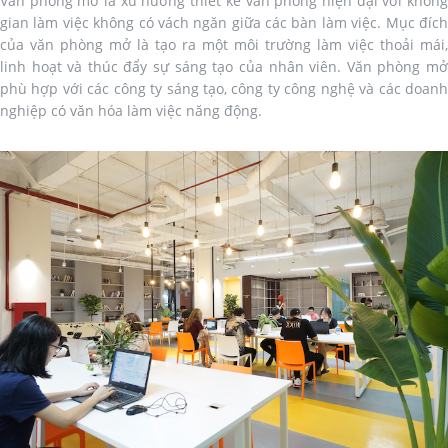
Văn phòng mở là xu hướng thiết kế văn phòng hiện đại với không
gian làm việc không có vách ngăn giữa các bàn làm việc. Mục đích
của văn phòng mở là tạo ra một môi trường làm việc thoải mái,
linh hoạt và thúc đẩy sự sáng tạo của nhân viên. Văn phòng mở
phù hợp với các công ty sáng tạo, công ty công nghệ và các doanh
nghiệp có văn hóa làm việc năng động.