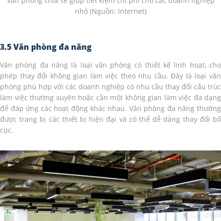
Văn phòng chia sẻ giúp tiết kiệm chi phí cho các doanh nghiệp
nhỏ (Nguồn: Internet)
3.5 Văn phòng đa năng
Văn phòng đa năng là loại văn phòng có thiết kế linh hoạt, cho
phép thay đổi không gian làm việc theo nhu cầu. Đây là loại văn
phòng phù hợp với các doanh nghiệp có nhu cầu thay đổi cấu trúc
làm việc thường xuyên hoặc cần một không gian làm việc đa dạng
để đáp ứng các hoạt động khác nhau. Văn phòng đa năng thường
được trang bị các thiết bị hiện đại và có thể dễ dàng thay đổi bố
cục.