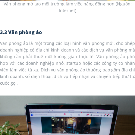
Văn phòng mở tạo môi trường làm việc năng động hơn (Nguồn:
Internet)
3.3 Văn phòng ảo
Văn phòng ảo là một trong các loại hình văn phòng mới, cho phép
doanh nghiệp có địa chỉ kinh doanh và các dịch vụ văn phòng mà
không cần phải thuê một không gian thực tế. Văn phòng ảo phù
hợp với các doanh nghiệp nhỏ, startup hoặc các công ty có nhân
viên làm việc từ xa. Dịch vụ văn phòng ảo thường bao gồm địa chỉ
kinh doanh, số điện thoại, dịch vụ tiếp nhận và chuyển tiếp thư từ,
cuộc gọi.