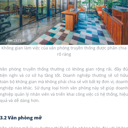
Không gian làm việc của văn phòng truyền thống được phân chia
rõ ràng
Văn phòng truyền thống thường có không gian rộng rãi, đầy đủ
tiện nghi và cơ sở hạ tầng tốt. Doanh nghiệp thường sẽ sở hữu
toàn bộ không gian mà không phải chia sẻ với bất kỳ đơn vị, doanh
nghiệp nào khác. Sử dụng loại hình văn phòng này sẽ giúp doanh
nghiệp quản lý nhân viên và triển khai công việc có hệ thống, hiệu
quả và dễ dàng hơn.
3.2 Văn phòng mở