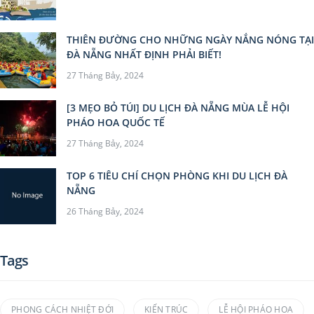
THIÊN ĐƯỜNG CHO NHỮNG NGÀY NẮNG NÓNG TẠI
ĐÀ NẴNG NHẤT ĐỊNH PHẢI BIẾT!
27 Tháng Bảy, 2024
[3 MẸO BỎ TÚI] DU LỊCH ĐÀ NẴNG MÙA LỄ HỘI
PHÁO HOA QUỐC TẾ
27 Tháng Bảy, 2024
TOP 6 TIÊU CHÍ CHỌN PHÒNG KHI DU LỊCH ĐÀ
NẴNG
26 Tháng Bảy, 2024
Tags
PHONG CÁCH NHIỆT ĐỚI
KIẾN TRÚC
LỄ HỘI PHÁO HOA