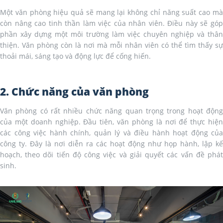
Một văn phòng hiệu quả sẽ mang lại không chỉ năng suất cao mà
còn nâng cao tinh thần làm việc của nhân viên. Điều này sẽ góp
phần xây dựng một môi trường làm việc chuyên nghiệp và thân
thiện. Văn phòng còn là nơi mà mỗi nhân viên có thể tìm thấy sự
thoải mái, sáng tạo và động lực để cống hiến.
2. Chức năng của văn phòng
Văn phòng có rất nhiều chức năng quan trọng trong hoạt động
của một doanh nghiệp. Đầu tiên, văn phòng là nơi để thực hiện
các công việc hành chính, quản lý và điều hành hoạt động của
công ty. Đây là nơi diễn ra các hoạt động như họp hành, lập kế
hoạch, theo dõi tiến độ công việc và giải quyết các vấn đề phát
sinh.