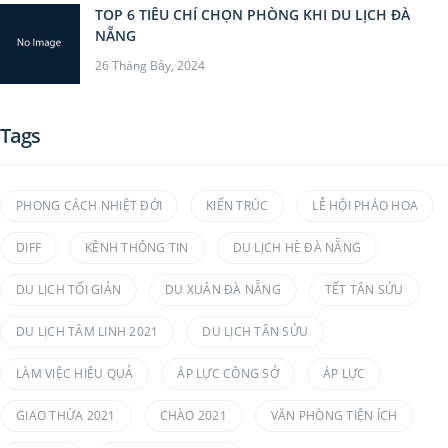
TOP 6 TIÊU CHÍ CHỌN PHÒNG KHI DU LỊCH ĐÀ
NẴNG
26 Tháng Bảy, 2024
Tags
PHONG CÁCH NHIỆT ĐỚI
KIẾN TRÚC
LỄ HỘI PHÁO HOA
DIFF
KÊNH THÔNG TIN
DU LỊCH HÈ ĐÀ NẴNG
DU LỊCH TỐI GIẢN
DU XUÂN ĐÀ NẴNG
TẾT TÂN SỬU
DU LỊCH TÂM LINH 2021
DU LỊCH TÂN SỬU
LÀM VIỆC HIỆU QUẢ
ÁP LỰC CÔNG SỞ
ÁP LỰC
GIAO THỪA 2021
CHÀO 2021
VĂN PHÒNG TIỆN ÍCH