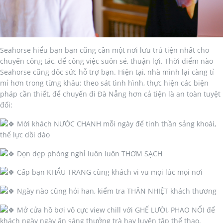
Seahorse hiểu bạn bạn cũng cần một nơi lưu trú tiện nhất cho
chuyến công tác, để công việc suôn sẻ, thuận lợi. Thời điểm nào
Seahorse cũng dốc sức hỗ trợ bạn. Hiện tại, nhà mình lại càng tỉ
mỉ hơn trong từng khâu: theo sát tình hình, thực hiện các biện
pháp cần thiết, để chuyến đi Đà Nẵng hơn cả tiện là an toàn tuyệt
đối:
Mời khách NƯỚC CHANH mỗi ngày để tinh thần sảng khoái,
thể lực dồi dào
Dọn dẹp phòng nghỉ luôn luôn THƠM SẠCH
Cấp bạn KHẨU TRANG cùng khách vi vu mọi lúc mọi nơi
Ngày nào cũng hỏi han, kiểm tra THÂN NHIỆT khách thương
Mở cửa hồ bơi vô cực view chill với GHẾ LƯỜI, PHAO NỔI để
khách ngày ngày ăn sáng thưởng trà hay luyện tập thể thao.