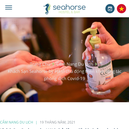
Trang Chủ
Cẩm Nang Du Lịch
Khách Sạn Seahorse by HAVI chủ động triển khai công tác
phòng dịch Covid-19
CẨM NANG DU LỊCH
19 THÁNG NĂM, 2021