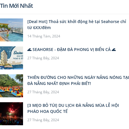
Tin Mới Nhất
[Deal Hot] Thoả sức khởi động hè tại Seahorse chỉ
từ 6XX/đêm
14 Tháng Tám, 2024
🌊 SEAHORSE - ĐẬM ĐÀ PHONG VỊ BIỂN CẢ 🌊
27 Tháng Bảy, 2024
THIÊN ĐƯỜNG CHO NHỮNG NGÀY NẮNG NÓNG TẠI
ĐÀ NẴNG NHẤT ĐỊNH PHẢI BIẾT!
27 Tháng Bảy, 2024
[3 MẸO BỎ TÚI] DU LỊCH ĐÀ NẴNG MÙA LỄ HỘI
PHÁO HOA QUỐC TẾ
27 Tháng Bảy, 2024