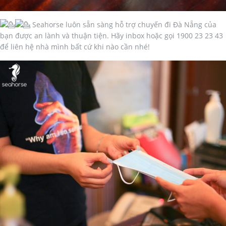
Seahorse luôn sẵn sàng hỗ trợ chuyến đi Đà Nẵng của
bạn được an lành và thuận tiện. Hãy inbox hoặc gọi 1900 23 23 43
để liên hệ nhà mình bất cứ khi nào cần nhé!