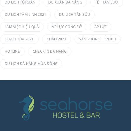
DU LỊCH TỐI GIẢN
DU XUÂN ĐÀ NẴNG
TẾT TÂN SỬU
DU LỊCH TÂM LINH 2021
DU LỊCH TÂN SỬU
LÀM VIỆC HIỆU QUẢ
ÁP LỰC CÔNG SỞ
ÁP LỰC
GIAO THỪA 2021
CHÀO 2021
VĂN PHÒNG TIỆN ÍCH
HOTLINE
CHECK IN DA NANG
DU LỊCH ĐÀ NẴNG MÙA ĐÔNG