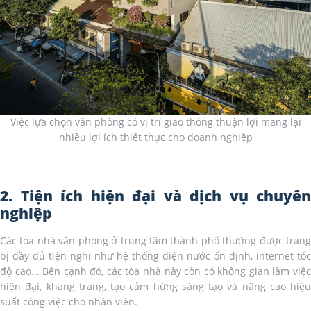
Việc lựa chọn văn phòng có vị trí giao thông thuận lợi mang lại
nhiều lợi ích thiết thực cho doanh nghiệp
2. Tiện ích hiện đại và dịch vụ chuyên
nghiệp
Các tòa nhà văn phòng ở trung tâm thành phố thường được trang
bị đầy đủ tiện nghi như hệ thống điện nước ổn định, internet tốc
độ cao... Bên cạnh đó, các tòa nhà này còn có không gian làm việc
hiện đại, khang trang, tạo cảm hứng sáng tạo và nâng cao hiệu
suất công việc cho nhân viên.