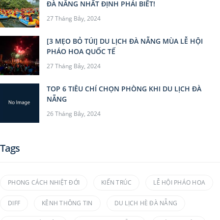
ĐÀ NẴNG NHẤT ĐỊNH PHẢI BIẾT!
27 Tháng Bảy, 2024
[3 MẸO BỎ TÚI] DU LỊCH ĐÀ NẴNG MÙA LỄ HỘI
PHÁO HOA QUỐC TẾ
27 Tháng Bảy, 2024
TOP 6 TIÊU CHÍ CHỌN PHÒNG KHI DU LỊCH ĐÀ
NẴNG
26 Tháng Bảy, 2024
Tags
PHONG CÁCH NHIỆT ĐỚI
KIẾN TRÚC
LỄ HỘI PHÁO HOA
DIFF
KÊNH THÔNG TIN
DU LỊCH HÈ ĐÀ NẴNG