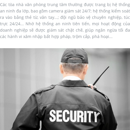
Các tòa nhà văn phòng trung tâm thường được trang bị hệ thống
an ninh đa lớp, bao gồm camera giám sát 24/7; hệ thống kiểm soát
ra vào bằng thẻ từ, vân tay...; đội ngũ bảo vệ chuyên nghiệp, túc
trực 24/24... Nhờ hệ thống an ninh tiên tiến, mọi hoạt động của
doanh nghiệp sẽ được giám sát chặt chẽ, giúp ngăn ngừa tối đa
các hành vi xâm nhập bất hợp pháp, trộm cắp, phá hoại...