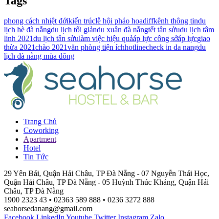
Tags
phong cách nhiệt đới
kiến trúc
lễ hội pháo hoa
diff
kênh thông tin
du
lịch hè đà nẵng
du lịch tối giản
du xuân đà nẵng
tết tân sửu
du lịch tâm
linh 2021
du lịch tân sửu
làm việc hiệu quả
áp lực công sở
áp lực
giao
thừa 2021
chào 2021
văn phòng tiện ích
hotline
check in da nang
du
lịch đà nẵng mùa đông
Trang Chủ
Coworking
Apartment
Hotel
Tin Tức
Địa chỉ:
29 Yên Bái, Quận Hải Châu, TP Đà Nẵng - 07 Nguyễn
Thái Học, Quận Hải Châu, TP Đà Nẵng - 05 Huỳnh Thúc Kháng,
Quận Hải Châu, TP Đà Nẵng
Điện thoại:
1900 2323 43
• 02363 589 888
• 0236 3272 888
Email:
seahorsedanang@gmail.com
Facebook
LinkedIn
Youtube
Twitter
Instagram
Zalo