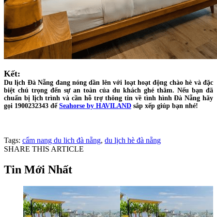
Kết:
Du lịch Đà Nẵng đang nóng dần lên với loạt hoạt động chào hè và đặc
biệt chú trọng đến sự an toàn của du khách ghé thăm. Nếu bạn đã
chuẩn bị lịch trình và cần hỗ trợ thông tin về tình hình Đà Nẵng hãy
gọi 1900232343 để
Seahorse by HAVILAND
sắp xếp giúp bạn nhé!
Tags:
cẩm nang du lich đà nẵng
,
du lịch hè đà nẵng
Chia sẻ bài viết
Tin Mới Nhất