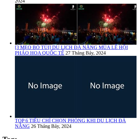
2024
[3 MẸO BỎ TÚI] DU LỊCH ĐÀ NẴNG MÙA LỄ HỘI
PHÁO HOA QUỐC TẾ
27 Tháng Bảy, 2024
TOP 6 TIÊU CHÍ CHỌN PHÒNG KHI DU LỊCH ĐÀ
NẴNG
26 Tháng Bảy, 2024