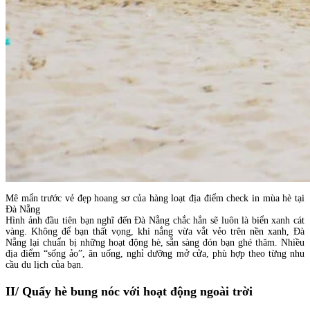
Mê mẩn trước vẻ đẹp hoang sơ của hàng loạt địa điểm check in mùa hè tại
Đà Nẵng
Hình ảnh đầu tiên bạn nghĩ đến Đà Nẵng chắc hẳn sẽ luôn là biển xanh cát
vàng. Không để bạn thất vọng, khi nắng vừa vắt vẻo trên nền xanh, Đà
Nẵng lại chuẩn bị những hoạt động hè, sẵn sàng đón bạn ghé thăm. Nhiều
địa điểm “sống ảo”, ăn uống, nghỉ dưỡng mở cửa, phù hợp theo từng nhu
cầu du lịch của bạn.
II/ Quẩy hè bung nóc với hoạt động ngoài trời