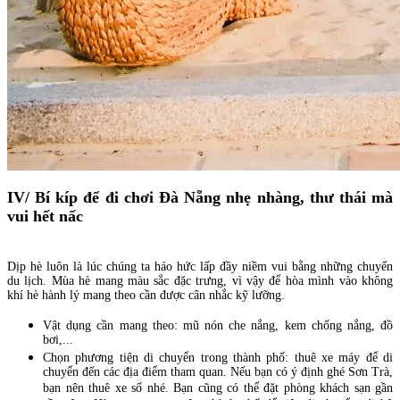
IV/ Bí kíp để đi chơi Đà Nẵng nhẹ nhàng, thư thái mà
vui hết nấc
Dịp hè luôn là lúc chúng ta háo hức lấp đầy niềm vui bằng những chuyến
du lịch. Mùa hè mang màu sắc đặc trưng, vì vậy để hòa mình vào không
khí hè hành lý mang theo cần được cân nhắc kỹ lưỡng.
Vật dụng cần mang theo: mũ nón che nắng, kem chống nắng, đồ
bơi,...
Chọn phương tiện di chuyển trong thành phố: thuê xe máy để di
chuyển đến các địa điểm tham quan. Nếu bạn có ý định ghé Sơn Trà,
bạn nên thuê xe số nhé. Bạn cũng có thể đặt phòng khách sạn gần