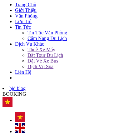
Trang Chủ
Giới Thiệu
Văn Phòng
Lưu Trú
Tin Tức
Tin Tức Văn Phòng
Cẩm Nang Du Lịch
Dịch Vụ Khác
Thuê Xe Máy
Đặt Tour Du Lịch
Đặt Vé Xe Bus
Dịch Vụ Spa
Liên Hệ
bjd blog
BOOKING