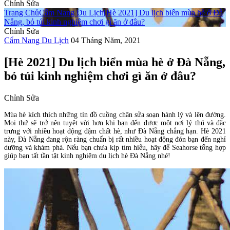
Chỉnh Sửa
Trang Chủ
Cẩm Nang Du Lịch
[Hè 2021] Du lịch biển mùa hè ở
Đà Nẵng, bỏ túi kinh nghiệm chơi gì ăn ở đâu?
Chỉnh Sửa
Cẩm Nang Du Lịch
04 Tháng Năm, 2021
[Hè 2021] Du lịch biển mùa hè ở Đà Nẵng,
bỏ túi kinh nghiệm chơi gì ăn ở đâu?
Chỉnh Sửa
Mùa hè kích thích những tín đồ cuồng chân sửa soạn hành lý và lên đường.
Mọi thứ sẽ trở nên tuyệt vời hơn khi bạn đến được một nơi lý thú và đặc
trưng với nhiều hoạt động đậm chất hè, như Đà Nẵng chẳng hạn. Hè 2021
này, Đà Nẵng đang rộn ràng chuẩn bị rất nhiều hoạt động đón bạn đến nghỉ
dưỡng và khám phá. Nếu bạn chưa kịp tìm hiểu, hãy để Seahorse tổng hợp
giúp bạn tất tần tật kinh nghiệm du lịch hè Đà Nẵng nhé!