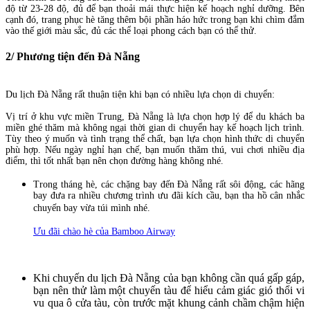
độ từ 23-28 độ, đủ để bạn thoải mái thực hiện kế hoạch nghỉ dưỡng. Bên
cạnh đó, trang phục hè tăng thêm bội phần háo hức trong bạn khi chìm đắm
vào thế giới màu sắc, đủ các thể loại phong cách bạn có thể thử.
2/ Phương tiện đến Đà Nẵng
Du lịch Đà Nẵng rất thuận tiện khi bạn có nhiều lựa chọn di chuyển:
Vị trí ở khu vực miền Trung, Đà Nẵng là lựa chọn hợp lý để du khách ba
miền ghé thăm mà không ngại thời gian di chuyển hay kế hoạch lịch trình.
Tùy theo ý muốn và tình trạng thể chất, bạn lựa chọn hình thức di chuyển
phù hợp. Nếu ngày nghỉ hạn chế, bạn muốn thăm thú, vui chơi nhiều địa
điểm, thì tốt nhất bạn nên chọn đường hàng không nhé.
Trong tháng hè, các chặng bay đến Đà Nẵng rất sôi động, các hãng
bay đưa ra nhiều chương trình ưu đãi kích cầu, bạn tha hồ cân nhắc
chuyến bay vừa túi mình nhé.
Ưu đãi chào hè của Bamboo Airway
Khi chuyến du lịch Đà Nẵng của bạn không cần quá gấp gáp,
bạn nên thử làm một chuyến tàu để hiểu cảm giác gió thổi vi
vu qua ô cửa tàu, còn trước mặt khung cảnh chầm chậm hiện