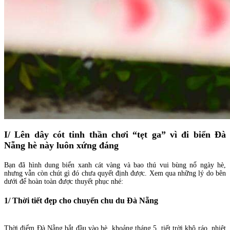
I/ Lên dây cót tinh thần chơi “tẹt ga” vì đi biển Đà
Nẵng hè này luôn xứng đáng
Bạn đã hình dung biển xanh cát vàng và bao thú vui bùng nổ ngày hè,
nhưng vẫn còn chút gì đó chưa quyết định được. Xem qua những lý do bên
dưới để hoàn toàn được thuyết phục nhé:
1/ Thời tiết đẹp cho chuyến chu du Đà Nẵng
Thời điểm Đà Nẵng bắt đầu vào hè, khoảng tháng 5, tiết trời khô ráo, nhiệt