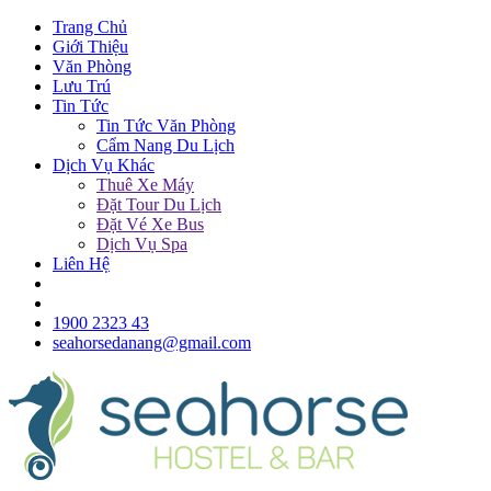
Trang Chủ
Giới Thiệu
Văn Phòng
Lưu Trú
Tin Tức
Tin Tức Văn Phòng
Cẩm Nang Du Lịch
Dịch Vụ Khác
Thuê Xe Máy
Đặt Tour Du Lịch
Đặt Vé Xe Bus
Dịch Vụ Spa
Liên Hệ
1900 2323 43
seahorsedanang@gmail.com