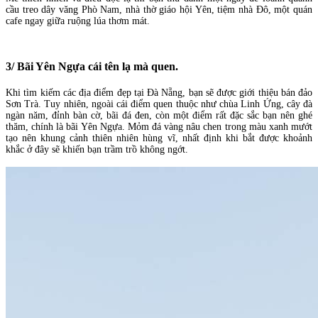
cầu treo dây văng Phò Nam, nhà thờ giáo hội Yên, tiệm nhà Đô, một quán
cafe ngay giữa ruộng lúa thơm mát.
3/ Bãi Yên Ngựa cái tên lạ mà quen.
Khi tìm kiếm các địa điểm đẹp tại Đà Nẵng, bạn sẽ được giới thiệu bán đảo
Sơn Trà. Tuy nhiên, ngoài cái điểm quen thuộc như chùa Linh Ứng, cây đà
ngàn năm, đỉnh bàn cờ, bãi đá đen, còn một điểm rất đặc sắc bạn nên ghé
thăm, chính là bãi Yên Ngựa. Mỏm đá vàng nâu chen trong màu xanh mướt
tạo nên khung cảnh thiên nhiên hùng vĩ, nhất định khi bắt được khoảnh
khắc ở đây sẽ khiến bạn trầm trồ không ngớt.