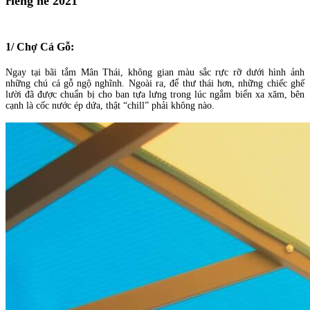
riêng hè 2021
1/ Chợ Cá Gỗ:
Ngay tại bãi tắm Mân Thái, không gian màu sắc rực rỡ dưới hình ảnh
những chú cá gỗ ngộ nghĩnh. Ngoài ra, để thư thái hơn, những chiếc ghế
lười đã được chuẩn bị cho ban tựa lưng trong lúc ngắm biển xa xăm, bên
cạnh là cốc nước ép dứa, thật “chill” phải không nào.