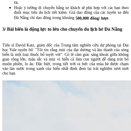
ra.
Hoặc ý tưởng di chuyển bằng xe khách sẽ phù hợp với các bạn theo
đuổi mục tiêu du lịch tiết kiệm. Giá dao động của các tuyến xe đến
Đà Nẵng chỉ dao động trong khoảng
.
500,000 đồng/ lượt
3/ Bãi biển là động lực to lớn cho chuyến du lịch hè Đà Nẵng
Tiến sĩ David Katz, giám đốc của Trung tâm nghiên cứu dự phòng tại Đại
học Yale tuyên bố: "Tôi tin rằng mùi của đại dương và âm thanh của sóng
biển là một loại thuốc bổ tuyệt vời”. Có lẽ cảm giác sảng khoái giữa không
gian rộng lớn, màu sắc và mùi vị biển cả làm con người dễ dàng trút bỏ
muộn phiền, lo âu. Đặc biệt, trong tiết trời oi bức của mùa hè được chạm
vào làn nước trong xanh của biển nhất định đem lại trải nghiệm tươi mới
cho bạn.