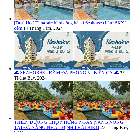
[Deal Hot] Thoả sức khởi động hè tại Seahorse chỉ từ 6XX/
đêm
14 Tháng Tám, 2024
🌊 SEAHORSE - ĐẬM ĐÀ PHONG VỊ BIỂN CẢ 🌊
27
Tháng Bảy, 2024
THIÊN ĐƯỜNG CHO NHỮNG NGÀY NẮNG NÓNG
TẠI ĐÀ NẴNG NHẤT ĐỊNH PHẢI BIẾT!
27 Tháng Bảy,