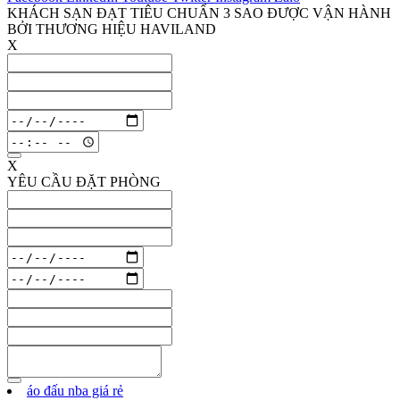
KHÁCH SẠN ĐẠT TIÊU CHUẨN 3 SAO ĐƯỢC VẬN HÀNH
BỞI THƯƠNG HIỆU HAVILAND
X
ĐĂNG KÝ THĂM QUAN VĂN PHÒNG
Họ và tên
Số điện thoại
Địa chỉ email
Ngày nhận phòng
Thời gian
Gửi thông tin
X
YÊU CẦU ĐẶT PHÒNG
Họ và tên
Số điện thoại
Địa chỉ email
Ngày nhận phòng
Ngày trả phòng
Người lớn