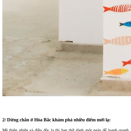
2/ Dừng chân ở Hòa Bắc khám phá nhiều điểm mới lạ:
Mê thiên nhiên và điều độc lạ thì bạn thử dành một ngày để loanh quanh