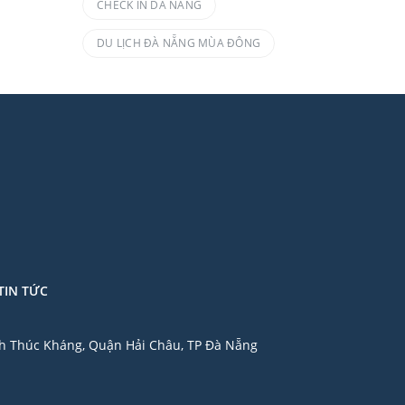
CHECK IN DA NANG
DU LỊCH ĐÀ NẴNG MÙA ĐÔNG
TIN TỨC
nh Thúc Kháng, Quận Hải Châu, TP Đà Nẵng