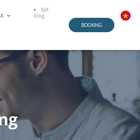
bjd
blog
ÁC
BOOKING
ng