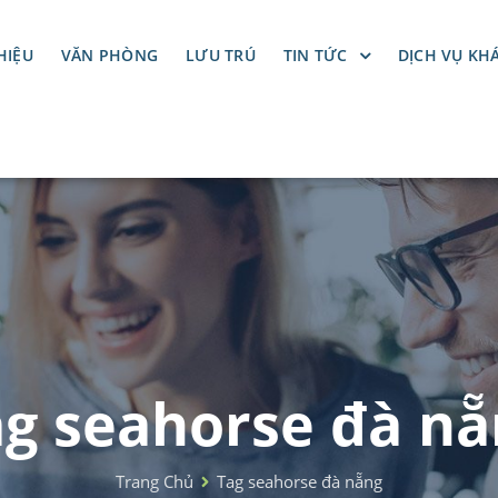
HIỆU
VĂN PHÒNG
LƯU TRÚ
TIN TỨC
DỊCH VỤ KH
g seahorse đà nẵ
Trang Chủ
Tag seahorse đà nẵng