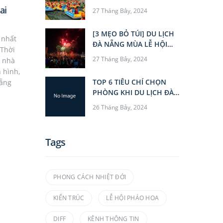
NÓNG TẠI ĐÀ NẴNG
ai
27 Tháng Bảy, 2024
NHẤT ĐỊNH PHẢI BIẾT!
[3 MẸO BỎ TÚI] DU LỊCH
 nhất
ĐÀ NẴNG MÙA LỄ HỘI
 Thời
PHÁO HOA QUỐC TẾ
27 Tháng Bảy, 2024
, nhà
h hình,
TOP 6 TIÊU CHÍ CHỌN
Nẵng
PHÒNG KHI DU LỊCH ĐÀ
NẴNG
26 Tháng Bảy, 2024
Tags
PHONG CÁCH NHIỆT ĐỚI
KIẾN TRÚC
LỄ HỘI PHÁO HOA
DIFF
KÊNH THÔNG TIN