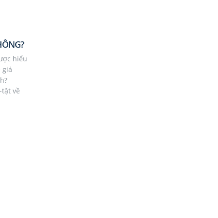
HÔNG?
ược hiểu
 giá
nh?
tật về