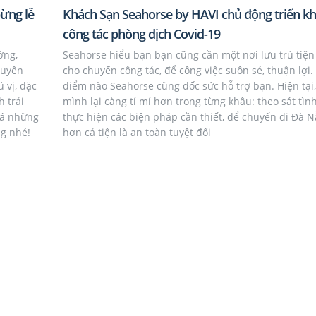
ừng lễ
Khách Sạn Seahorse by HAVI chủ động triển kh
công tác phòng dịch Covid-19
ờng,
Seahorse hiểu bạn bạn cũng cần một nơi lưu trú tiện
guyên
cho chuyến công tác, để công việc suôn sẻ, thuận lợi.
 vị, đặc
điểm nào Seahorse cũng dốc sức hỗ trợ bạn. Hiện tại
 trải
mình lại càng tỉ mỉ hơn trong từng khâu: theo sát tìn
há những
thực hiện các biện pháp cần thiết, để chuyến đi Đà 
g nhé!
hơn cả tiện là an toàn tuyệt đối