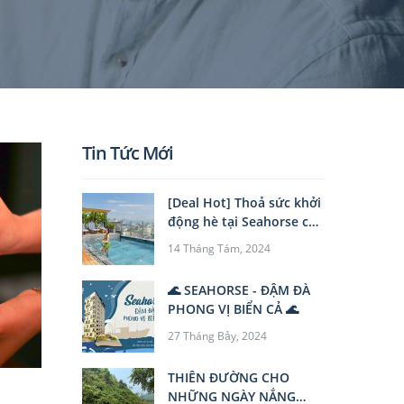
Tin Tức Mới
[Deal Hot] Thoả sức khởi
động hè tại Seahorse chỉ
từ 6XX/đêm
14 Tháng Tám, 2024
🌊 SEAHORSE - ĐẬM ĐÀ
PHONG VỊ BIỂN CẢ 🌊
27 Tháng Bảy, 2024
THIÊN ĐƯỜNG CHO
NHỮNG NGÀY NẮNG