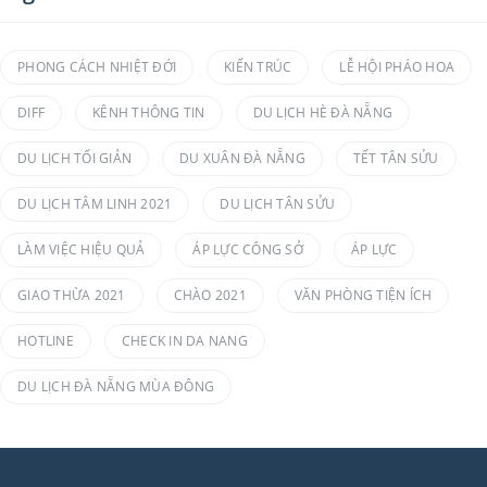
PHONG CÁCH NHIỆT ĐỚI
KIẾN TRÚC
LỄ HỘI PHÁO HOA
DIFF
KÊNH THÔNG TIN
DU LỊCH HÈ ĐÀ NẴNG
DU LỊCH TỐI GIẢN
DU XUÂN ĐÀ NẴNG
TẾT TÂN SỬU
DU LỊCH TÂM LINH 2021
DU LỊCH TÂN SỬU
LÀM VIỆC HIỆU QUẢ
ÁP LỰC CÔNG SỞ
ÁP LỰC
GIAO THỪA 2021
CHÀO 2021
VĂN PHÒNG TIỆN ÍCH
HOTLINE
CHECK IN DA NANG
DU LỊCH ĐÀ NẴNG MÙA ĐÔNG