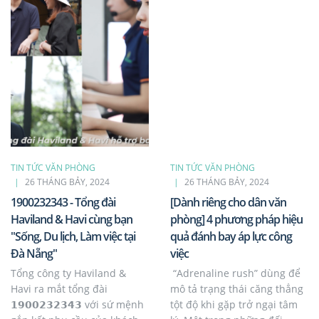
TIN TỨC VĂN PHÒNG
TIN TỨC VĂN PHÒNG
26 THÁNG BẢY, 2024
26 THÁNG BẢY, 2024
1900232343 - Tổng đài
[Dành riêng cho dân văn
Haviland & Havi cùng bạn
phòng] 4 phương pháp hiệu
"Sống, Du lịch, Làm việc tại
quả đánh bay áp lực công
Đà Nẵng"
việc
Tổng công ty Haviland &
“Adrenaline rush” dùng để
Havi ra mắt tổng đài
mô tả trạng thái căng thẳng
𝟭𝟵𝟬𝟬𝟮𝟯𝟮𝟯𝟰𝟯 với sứ mệnh
tột độ khi gặp trở ngại tâm