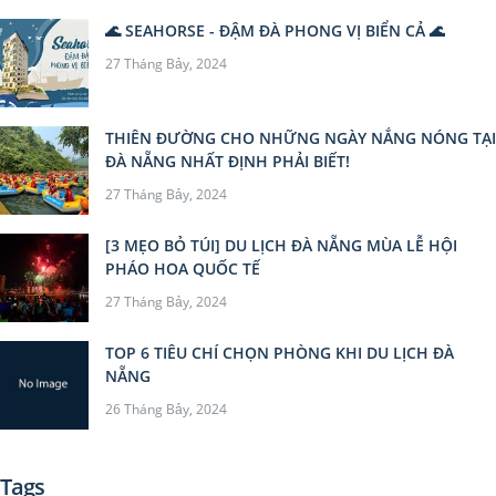
🌊 SEAHORSE - ĐẬM ĐÀ PHONG VỊ BIỂN CẢ 🌊
27 Tháng Bảy, 2024
THIÊN ĐƯỜNG CHO NHỮNG NGÀY NẮNG NÓNG TẠI
ĐÀ NẴNG NHẤT ĐỊNH PHẢI BIẾT!
27 Tháng Bảy, 2024
[3 MẸO BỎ TÚI] DU LỊCH ĐÀ NẴNG MÙA LỄ HỘI
PHÁO HOA QUỐC TẾ
27 Tháng Bảy, 2024
TOP 6 TIÊU CHÍ CHỌN PHÒNG KHI DU LỊCH ĐÀ
NẴNG
26 Tháng Bảy, 2024
Tags