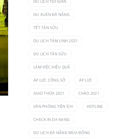
DU LỊCH TỐI GIẢN
DU XUÂN ĐÀ NẴNG
TẾT TÂN SỬU
DU LỊCH TÂM LINH 2021
DU LỊCH TÂN SỬU
LÀM VIỆC HIỆU QUẢ
ÁP LỰC CÔNG SỞ
ÁP LỰC
GIAO THỪA 2021
CHÀO 2021
VĂN PHÒNG TIỆN ÍCH
HOTLINE
CHECK IN DA NANG
DU LỊCH ĐÀ NẴNG MÙA ĐÔNG