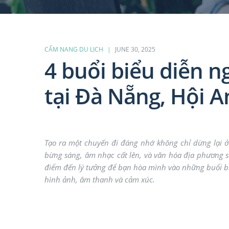
CẨM NANG DU LỊCH
JUNE 30, 2025
4 buổi biểu diễn n
tại Đà Nẵng, Hội A
Tạo ra một chuyến đi đáng nhớ không chỉ dừng lại 
bừng sáng, âm nhạc cất lên, và văn hóa địa phương 
điểm đến lý tưởng để bạn hòa mình vào những buổi 
hình ảnh, âm thanh và cảm xúc.