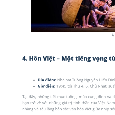
À
4. Hồn Việt – Một tiếng vọng 
Địa điểm:
Nhà hát Tuồng Nguyễn Hiển Dĩnh
Giờ diễn:
19:45 tối Thứ 4, 6, Chủ Nhật; su
Tại đây, những tiết mục tuồng, múa cung đình và 
bạn trở về với những giá trị tinh thần của Việt Na
nhàng và sâu lắng bản sắc văn hóa Việt giữa nhịp sốn