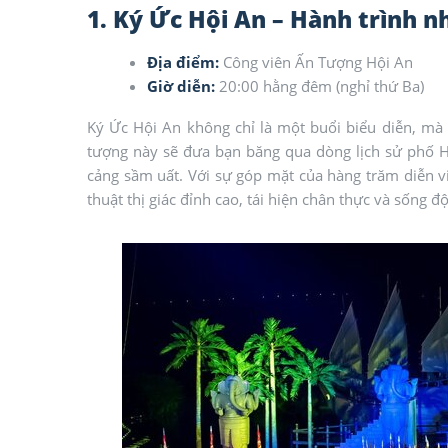
1. Ký Ức Hội An – Hành trình n
Địa điểm:
Công viên Ấn Tượng Hội An
Giờ diễn:
20:00 hằng đêm (nghỉ thứ Ba)
Ký Ức Hội An không chỉ là một buổi biểu diễn, mà 
tượng này sẽ đưa bạn băng qua dòng lịch sử phố H
cảng sầm uất. Với sự góp mặt của hàng trăm diễn 
thuật thị giác đỉnh cao, tái hiện chân thực và sống 