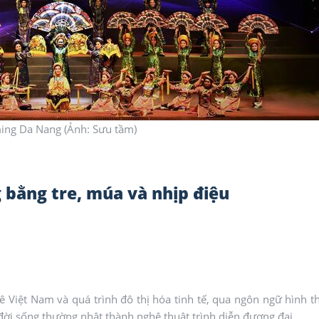
ing Da Nang (Ảnh: Sưu tầm)
 bằng tre, múa và nhịp điệu
ê Việt Nam và quá trình đô thị hóa tinh tế, qua ngôn ngữ hình t
 đời sống thường nhật thành nghệ thuật trình diễn đương đại.