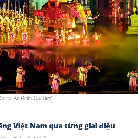
ức Hội An (Ảnh: Sưu tầm)
ng Việt Nam qua từng giai điệu