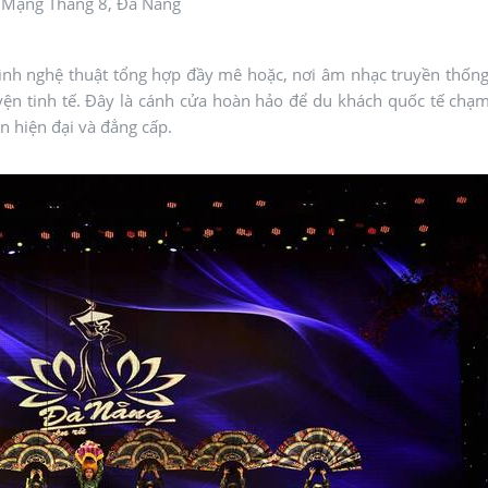
 Mạng Tháng 8, Đà Nẵng
h nghệ thuật tổng hợp đầy mê hoặc, nơi âm nhạc truyền thống
ện tinh tế. Đây là cánh cửa hoàn hảo để du khách quốc tế chạm
n hiện đại và đẳng cấp.