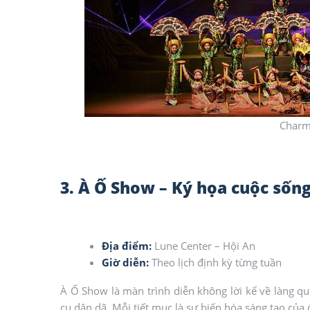
Charm
3. À Ố Show – Ký họa cuộc sống
Địa điểm:
Lune Center – Hội An
Giờ diễn:
Theo lịch định kỳ từng tuần
À Ố Show là màn trình diễn không lời kể về làng qu
cụ dân dã. Mỗi tiết mục là sự biến hóa sáng tạo của