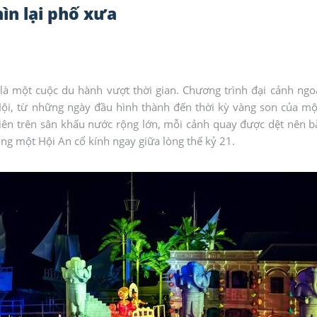
hìn lại phố xưa
là một cuộc du hành vượt thời gian. Chương trình đại cảnh ngoà
ội, từ những ngày đầu hình thành đến thời kỳ vàng son của m
viên trên sân khấu nước rộng lớn, mỗi cảnh quay được dệt nên 
động một Hội An cổ kính ngay giữa lòng thế kỷ 21.