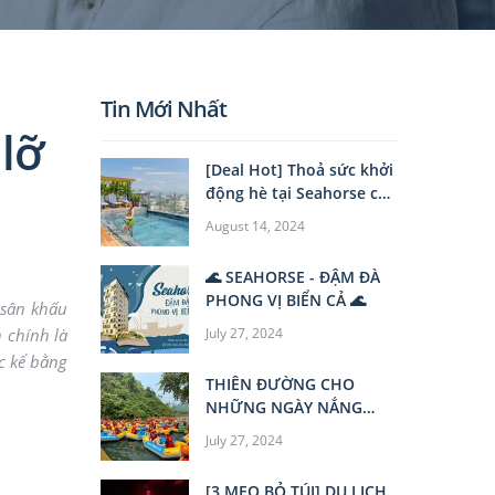
Tin Mới Nhất
lỡ
[Deal Hot] Thoả sức khởi
động hè tại Seahorse chỉ
từ 6XX/đêm
August 14, 2024
🌊 SEAHORSE - ĐẬM ĐÀ
PHONG VỊ BIỂN CẢ 🌊
 sân khấu
 chính là
July 27, 2024
c kể bằng
THIÊN ĐƯỜNG CHO
NHỮNG NGÀY NẮNG
NÓNG TẠI ĐÀ NẴNG
July 27, 2024
NHẤT ĐỊNH PHẢI BIẾT!
[3 MẸO BỎ TÚI] DU LỊCH