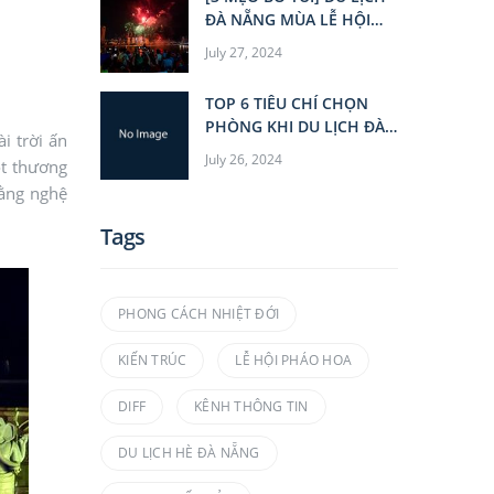
ĐÀ NẴNG MÙA LỄ HỘI
PHÁO HOA QUỐC TẾ
July 27, 2024
TOP 6 TIÊU CHÍ CHỌN
PHÒNG KHI DU LỊCH ĐÀ
i trời ấn
NẴNG
July 26, 2024
ột thương
bằng nghệ
Tags
PHONG CÁCH NHIỆT ĐỚI
KIẾN TRÚC
LỄ HỘI PHÁO HOA
DIFF
KÊNH THÔNG TIN
DU LỊCH HÈ ĐÀ NẴNG