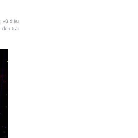
, vũ điệu
 đến trái