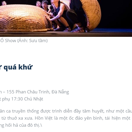
 Ố Show (Ảnh: Sưu tầm)
từ quá khứ
 – 155 Phan Châu Trinh, Đà Nẵng
ất phụ 17:30 Chủ Nhật
dân ca truyền thống được trình diễn đầy tâm huyết, như một cầ
m từ thuở xa xưa. Hồn Việt là một ốc đảo yên bình, tái hiện một
g hối hả của đô thị.\