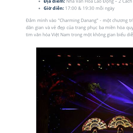
Địa điểm:
Nhà Văn Hóa Lao Động – 2 Cách
Giờ diễn:
17:00 & 19:30 mỗi ngày
Đắm mình vào "Charming Danang" - một chương trìn
dân gian và vẻ đẹp của trang phục ba miền hòa quy
tim văn hóa Việt Nam trong một không gian biểu diễ