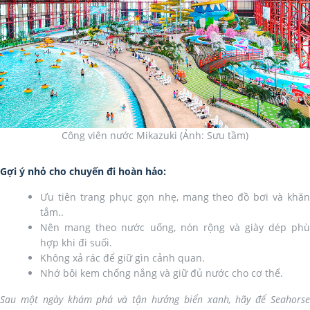
Công viên nước Mikazuki (Ảnh: Sưu tầm)
Gợi ý nhỏ cho chuyến đi hoàn hảo:
Ưu tiên trang phục gọn nhẹ, mang theo đồ bơi và khăn
tắm..
Nên mang theo nước uống, nón rộng và giày dép phù
hợp khi đi suối.
Không xả rác để giữ gìn cảnh quan.
Nhớ bôi kem chống nắng và giữ đủ nước cho cơ thể.
Sau một ngày khám phá và tận hưởng biển xanh, hãy để Seahorse