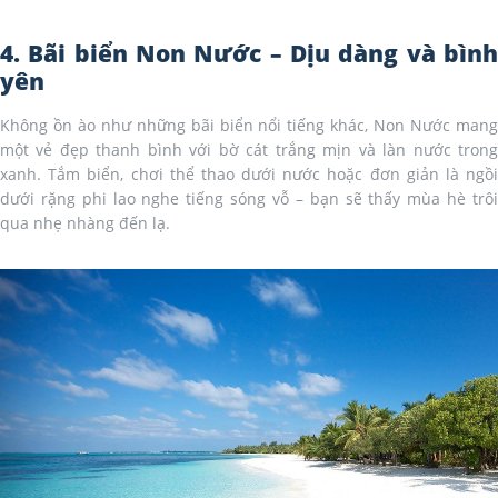
4. Bãi biển Non Nước – Dịu dàng và bình
yên
Không ồn ào như những bãi biển nổi tiếng khác, Non Nước mang
một vẻ đẹp thanh bình với bờ cát trắng mịn và làn nước trong
xanh. Tắm biển, chơi thể thao dưới nước hoặc đơn giản là ngồi
dưới rặng phi lao nghe tiếng sóng vỗ – bạn sẽ thấy mùa hè trôi
qua nhẹ nhàng đến lạ.