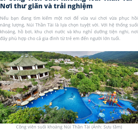
Nơi thư giãn và trải nghiệm
Nếu bạn đang tìm kiếm một nơi để vừa vui chơi vừa phục hồi
năng lượng, Núi Thần Tài là lựa chọn tuyệt vời. Với hệ thống suối
khoáng, hồ bơi, khu chơi nước và khu nghỉ dưỡng tiện nghi, nơi
đây phù hợp cho cả gia đình từ trẻ em đến người lớn tuổi.
Công viên suối khoáng Núi Thần Tài (Ảnh: Sưu tầm)