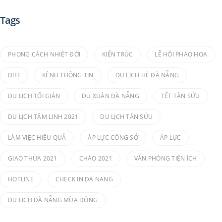
Tags
PHONG CÁCH NHIỆT ĐỚI
KIẾN TRÚC
LỄ HỘI PHÁO HOA
DIFF
KÊNH THÔNG TIN
DU LỊCH HÈ ĐÀ NẴNG
DU LỊCH TỐI GIẢN
DU XUÂN ĐÀ NẴNG
TẾT TÂN SỬU
DU LỊCH TÂM LINH 2021
DU LỊCH TÂN SỬU
LÀM VIỆC HIỆU QUẢ
ÁP LỰC CÔNG SỞ
ÁP LỰC
GIAO THỪA 2021
CHÀO 2021
VĂN PHÒNG TIỆN ÍCH
HOTLINE
CHECK IN DA NANG
DU LỊCH ĐÀ NẴNG MÙA ĐÔNG