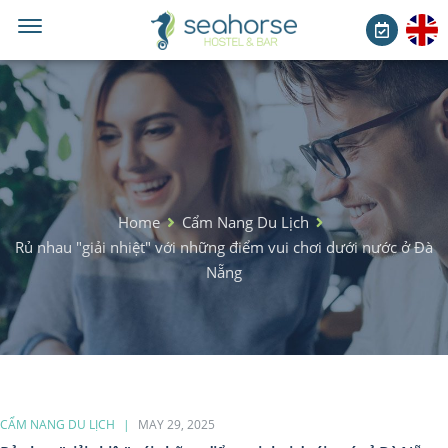
Home
Cẩm Nang Du Lịch
Rủ nhau "giải nhiệt" với những điểm vui chơi dưới nước ở Đà
Nẵng
CẨM NANG DU LỊCH
MAY 29, 2025