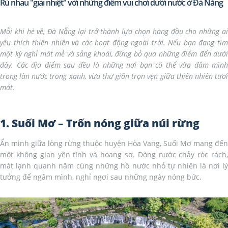
Rủ nhau "giải nhiệt" với những điểm vui chơi dưới nước ở Đà Nẵng
Mỗi khi hè về, Đà Nẵng lại trở thành lựa chọn hàng đầu cho những ai
yêu thích thiên nhiên và các hoạt động ngoài trời. Nếu bạn đang tìm
một kỳ nghỉ mát mẻ và sảng khoái, đừng bỏ qua những điểm đến dưới
đây. Các địa điểm sau đều là những nơi bạn có thể vừa đắm mình
trong làn nước trong xanh, vừa thư giãn trọn vẹn giữa thiên nhiên tươi
mát.
1. Suối Mơ – Trốn nóng giữa núi rừng
Ẩn mình giữa lòng rừng thuộc huyện Hòa Vang, Suối Mơ mang đến
một không gian yên tĩnh và hoang sơ. Dòng nước chảy róc rách,
mát lạnh quanh năm cùng những hồ nước nhỏ tự nhiên là nơi lý
tưởng để ngâm mình, nghỉ ngơi sau những ngày nóng bức.