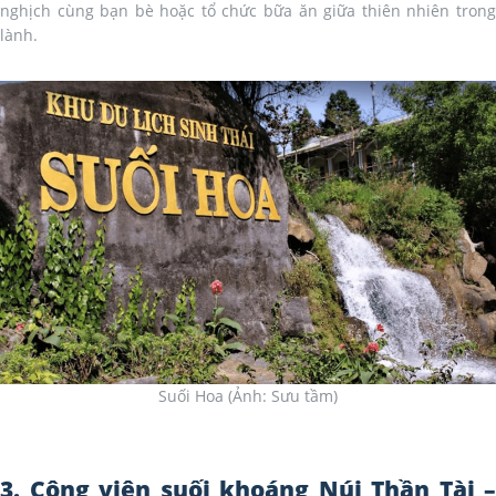
nghịch cùng bạn bè hoặc tổ chức bữa ăn giữa thiên nhiên trong
lành.
Suối Hoa (Ảnh: Sưu tầm)
3. Công viên suối khoáng Núi Thần Tài –