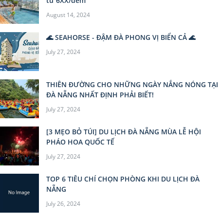
từ 6XX/đêm
August 14, 2024
🌊 SEAHORSE - ĐẬM ĐÀ PHONG VỊ BIỂN CẢ 🌊
July 27, 2024
THIÊN ĐƯỜNG CHO NHỮNG NGÀY NẮNG NÓNG TẠI
ĐÀ NẴNG NHẤT ĐỊNH PHẢI BIẾT!
July 27, 2024
[3 MẸO BỎ TÚI] DU LỊCH ĐÀ NẴNG MÙA LỄ HỘI
PHÁO HOA QUỐC TẾ
July 27, 2024
TOP 6 TIÊU CHÍ CHỌN PHÒNG KHI DU LỊCH ĐÀ
NẴNG
July 26, 2024