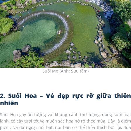
Suối Mơ (Ảnh: Sưu tầm)
2. Suối Hoa – Vẻ đẹp rực rỡ giữa thiên
nhiên
Suối Hoa gây ấn tượng với khung cảnh thơ mộng, dòng suối mát
lành, cỏ cây tươi tốt và muôn sắc hoa nở rộ theo mùa. Đây là điểm
picnic và dã ngoại nổi bật, nơi bạn có thể thỏa thích bơi lội, đùa